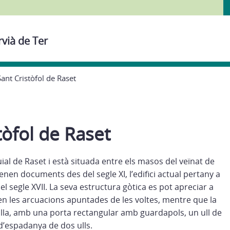
rvià de Ter
Sant Cristòfol de Raset
tòfol de Raset
uial de Raset i està situada entre els masos del veïnat de
tenen documents des del segle XI, l’edifici actual pertany a
l segle XVII. La seva estructura gòtica es pot apreciar a
ci en les arcuacions apuntades de les voltes, mentre que la
illa, amb una porta rectangular amb guardapols, un ull de
’espadanya de dos ulls.