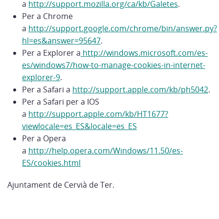
a
http://support.mozilla.org/ca/kb/Galetes
.
Per a Chrome
a
http://support.google.com/chrome/bin/answer.py?
hl=es&answer=95647
.
Per a Explorer a
http://windows.microsoft.com/es-
es/windows7/how-to-manage-cookies-in-internet-
explorer-9
.
Per a Safari a
http://support.apple.com/kb/ph5042
.
Per a Safari per a IOS
a
http://support.apple.com/kb/HT1677?
viewlocale=es_ES&locale=es_ES
Per a Opera
a
http://help.opera.com/Windows/11.50/es-
ES/cookies.html
Ajuntament de Cervià de Ter.