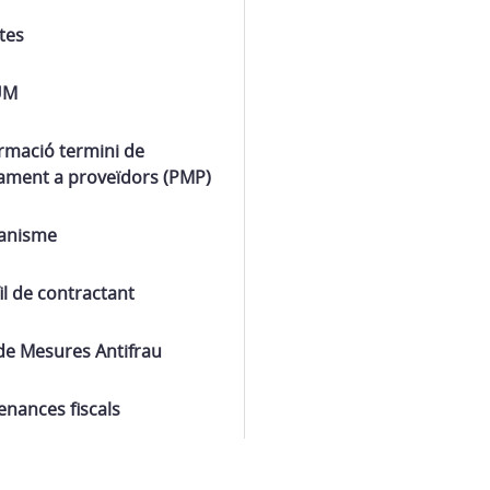
tes
UM
rmació termini de
ament a proveïdors (PMP)
anisme
il de contractant
de Mesures Antifrau
nances fiscals