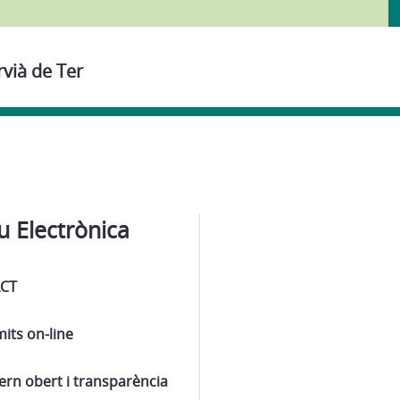
rvià de Ter
u Electrònica
ACT
its on-line
rn obert i transparència