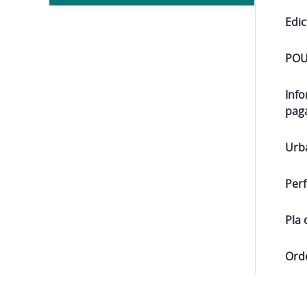
Edic
PO
Info
pag
Urb
Perf
Pla 
Orde