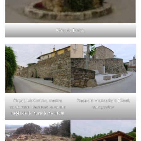
Creu de Terme
Plaça Lluís Cotcho, mestre
Plaça del mestre Baró i Güell,
sardanista i destacat tenora, a
compositor
racés de la muralla medieval