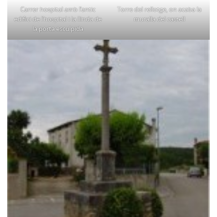
Carrer hospital amb l’antic
Torre del rellotge, on acaba la
edifici de l’hospital i la llinda de
muralla del castell
la porta esculpida