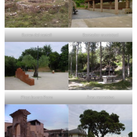
Runes del castell
Rentador municipal
Plaça Jaume Pons
Àrea recreativa