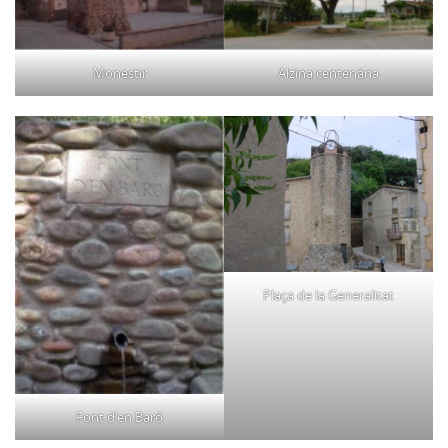
Monestir
Alzina centenària
Plaça de la Generalitat
Font d’en Baró