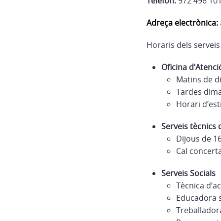
Telèfon:
972 496 10
Adreça electrònica:
Horaris dels serveis
Oficina d’Atenci
Matins de di
Tardes dimar
Horari d’est
Serveis tècnics
Dijous de 16
Cal concert
Serveis Socials
Tècnica d’ac
Educadora s
Treballador