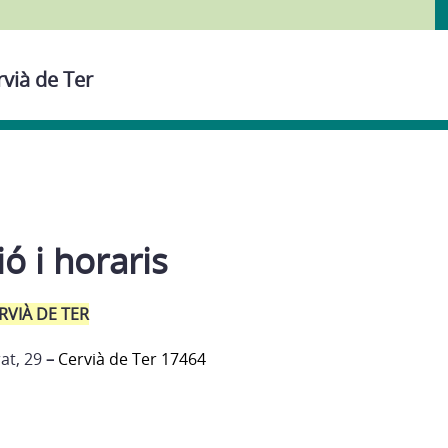
rvià de Ter
ó i horaris
RVIÀ DE TER
at, 29
–
Cervià de Ter 17464