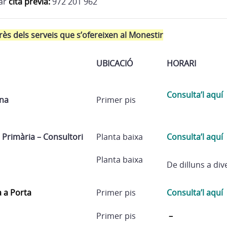
tar
cita prèvia:
972 201 962
erès dels serveis que s’ofereixen al Monestir
UBICACIÓ
HORARI
Consulta’l aquí
rna
Primer pis
 Primària – Consultori
Planta baixa
Consulta’l aquí
Planta baixa
De dilluns a div
a a Porta
Primer pis
Consulta’l aquí
Primer pis
–