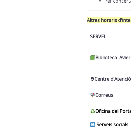
Per concer
Altres horaris d’int
SERVEI
Biblioteca Avie
⛑︎Centre d’Atenció
Correus
Oficina del Port
Serveis socials