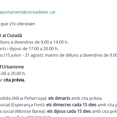
1
ajuntament@cerviadeter.cat
 que s’hi ofereixen
ó al Ciutadà
lluns a divendres de 9.00 a 14.00 h.
ts i dijous de 17.00 a 20.00 h.
iu (15 juliol – 31 agost): matins de dilluns a divendres de 9.00
 d’Urbanisme
.00 a 20.00 h.
ar
cita prèvia.
ollida (Alícia Peñarroya):
els dimarts
amb cita prèvia.
ocial (Esperança Font):
els dimecres cada 15 dies
amb cita p
a social (Montse Barea):
els dijous cada 15 dies
amb cita prè