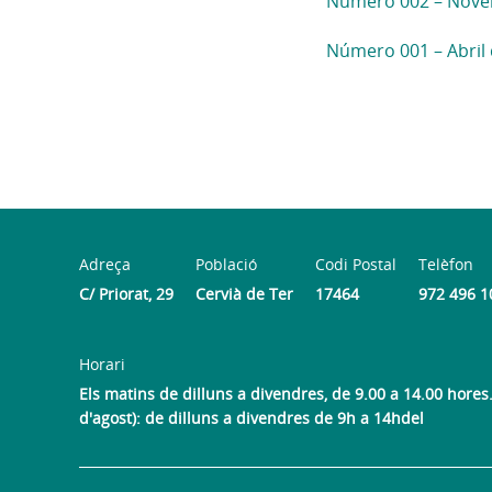
Número 002 – Nove
Número 001 – Abril
Adreça
Població
Codi Postal
Telèfon
C/ Priorat, 29
Cervià de Ter
17464
972 496 1
Horari
Els matins de dilluns a divendres, de 9.00 a 14.00 hores. 
d'agost): de dilluns a divendres de 9h a 14hdel