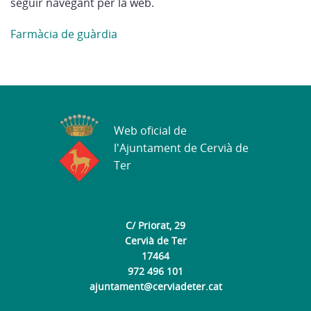
seguir navegant per la web.
Farmàcia de guàrdia
Web oficial de
l'Ajuntament de Cervià de
Ter
C/ Priorat, 29
Cervià de Ter
17464
972 496 101
ajuntament@cerviadeter.cat