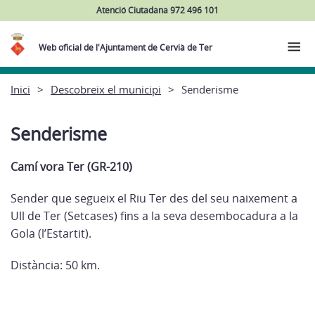
Atenció Ciutadana 972 496 101
Web oficial de l'Ajuntament de Cervià de Ter
Inici
Descobreix el municipi
Senderisme
Senderisme
Camí vora Ter (GR-210)
Sender que segueix el Riu Ter des del seu naixement a
Ull de Ter (Setcases) fins a la seva desembocadura a la
Gola (l’Estartit).
Distància: 50 km.