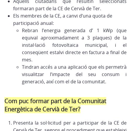
Aquells ciutadans que resultin seleccionats
formaran part de la CE de Cervià de Ter.
Els membres de la CE, a canvi d’una quota de
participació anual:
Rebran l’energia generada d’ 1 kWp (que
equival aproximadament a 3 plaques) de la
instal·lació fotovoltaica municipal, i el
conseqüent estalvi directe en factura a final de
mes.
Tindran accés a una aplicació que els permetrà
visualitzar l’impacte del seu consum i
generació, així com el de la comunitat.
Com puc formar part de la Comunitat
Energètica de Cervià de Ter?
Presenta la sol·licitud per a participar de la CE de
Cervià de Ter, segons el procediment que estableixi