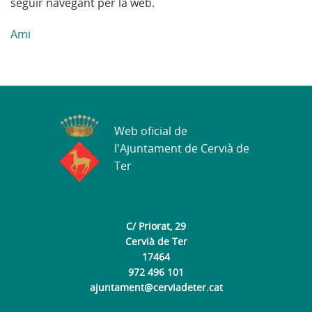
seguir navegant per la web.
Ami
Web oficial de
l'Ajuntament de Cervià de
Ter
C/ Priorat, 29
Cervià de Ter
17464
972 496 101
ajuntament@cerviadeter.cat