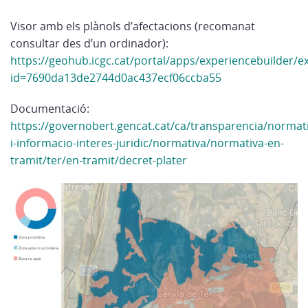
Visor amb els plànols d’afectacions (recomanat
consultar des d’un ordinador):
https://geohub.icgc.cat/portal/apps/experiencebuilder/e
id=7690da13de2744d0ac437ecf06ccba55
Documentació:
https://governobert.gencat.cat/ca/transparencia/normat
i-informacio-interes-juridic/normativa/normativa-en-
tramit/ter/en-tramit/decret-plater