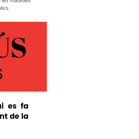
n les mateixes
lics.