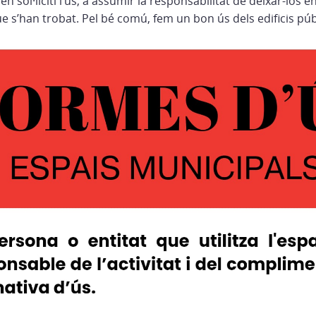
n sol·liciti l’ús, a assumir la responsabilitat de deixar-los e
e s’han trobat. Pel bé comú, fem un bon ús dels edificis púb