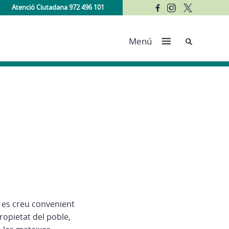
Atenció Ciutadana 972 496 101
Cerca
Menú
 es creu convenient
ropietat del poble,