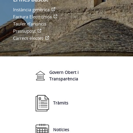
Instància genèrica
Factura Electrònica
Tauler d'anuncis
Pressupost
Càrrecs electes
Govern Obert i
Transparència
Tràmits
Notícies